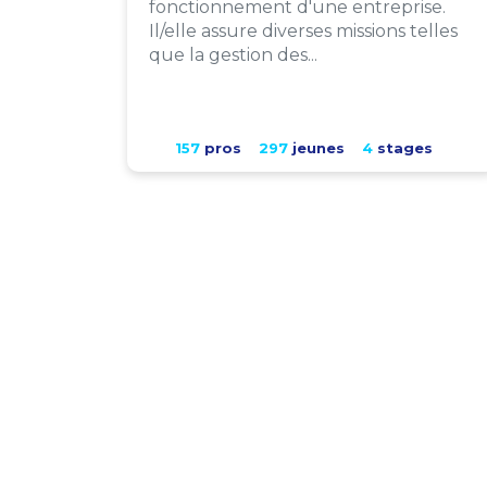
fonctionnement d'une entreprise.
Il/elle assure diverses missions telles
que la gestion des...
157
pros
297
jeunes
4
stages