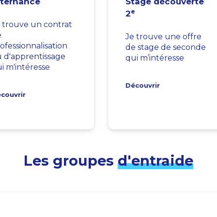
lternance
Stage découverte
e
2
 trouve un contrat
e
Je trouve une offre
ofessionnalisation
de stage de seconde
 d'apprentissage
qui m’intéresse
i m'intéresse
Découvrir
couvrir
Les groupes
d'entraide