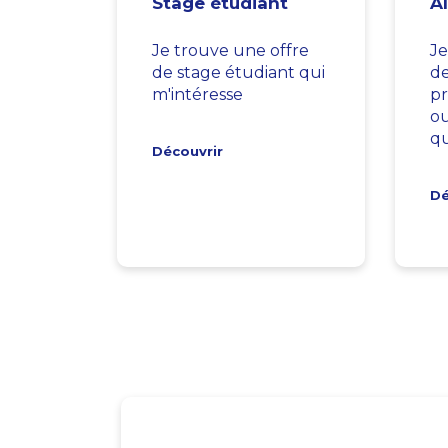
Stage étudiant
A
Je trouve une offre
Je
de stage étudiant qui
d
m'intéresse
pr
ou
qu
Découvrir
Dé