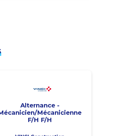
s
Alternance -
Mécanicien/Mécanicienne
F/H F/H