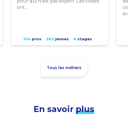
pour qui n’est pas expert. Ces codes
de
ont...
co
av
104
pros
262
jeunes
6
stages
Tous les métiers
En savoir
plus