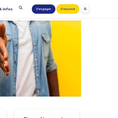
& infos
S'inscrire
S’engager