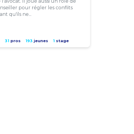
 l'avocat. Il joue aussi un rôle de
nseiller pour régler les conflits
ant qu'ils ne...
31
pros
193
jeunes
1
stage