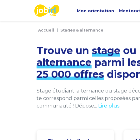
Panneau de gestion des cookies
Mon orientation
Mentora
Accueil
Stages & alternance
Trouve un
stage
ou 
alternance
parmi le
25 000 offres
dispon
Stage étudiant, alternance ou stage décou
te correspond parmi celles proposées par 
communauté ! Dépose...
Lire plus