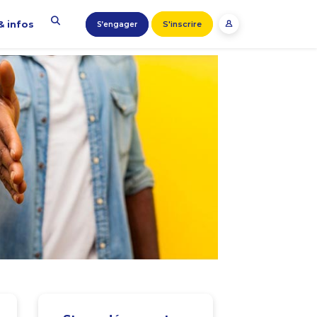
& infos
S'inscrire
S’engager