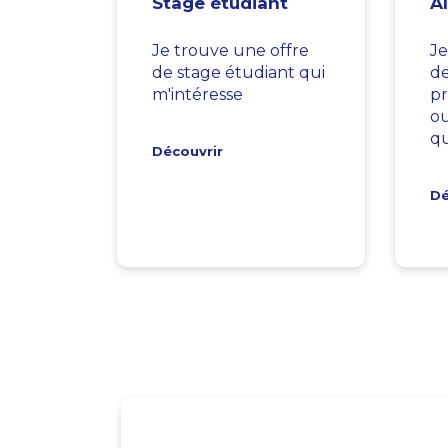
Stage étudiant
A
Je trouve une offre
Je
de stage étudiant qui
d
m'intéresse
pr
ou
qu
Découvrir
Dé