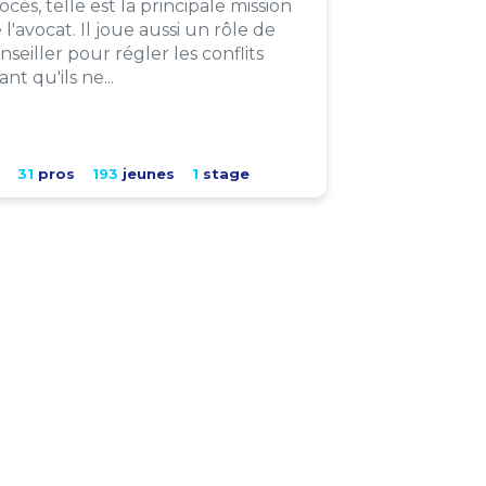
ocès, telle est la principale mission
 l'avocat. Il joue aussi un rôle de
nseiller pour régler les conflits
ant qu'ils ne...
31
pros
193
jeunes
1
stage