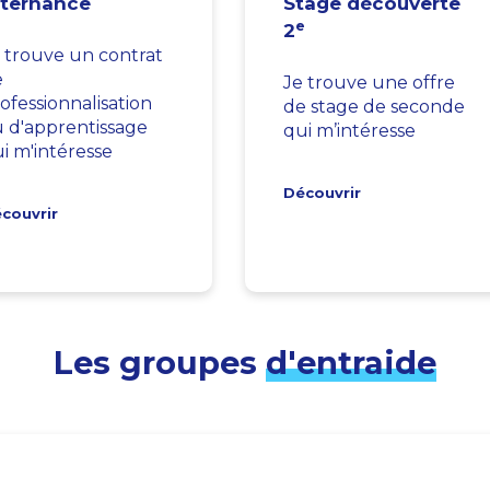
lternance
Stage découverte
e
2
 trouve un contrat
e
Je trouve une offre
ofessionnalisation
de stage de seconde
 d'apprentissage
qui m’intéresse
i m'intéresse
Découvrir
couvrir
Les groupes
d'entraide