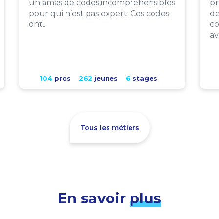
un amas de codes,incompréhensibles
pr
pour qui n’est pas expert. Ces codes
de
ont...
co
av
104
pros
262
jeunes
6
stages
Tous les métiers
En savoir
plus