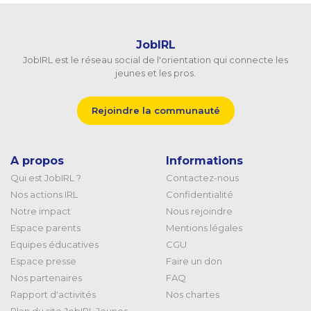
JobIRL
JobIRL est le réseau social de l'orientation qui connecte les
jeunes et les pros.
Rejoindre la communauté
A propos
Informations
Qui est JobIRL ?
Contactez-nous
Nos actions IRL
Confidentialité
Notre impact
Nous rejoindre
Espace parents
Mentions légales
Equipes éducatives
CGU
Espace presse
Faire un don
Nos partenaires
FAQ
Rapport d'activités
Nos chartes
Plan du site JobIRL Jeunes