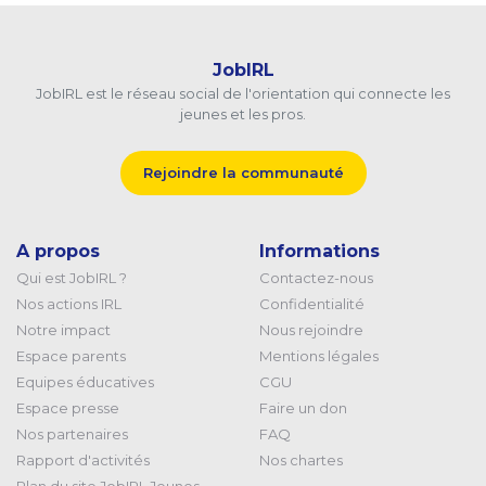
JobIRL
JobIRL est le réseau social de l'orientation qui connecte les
jeunes et les pros.
Rejoindre la communauté
A propos
Informations
Qui est JobIRL ?
Contactez-nous
Nos actions IRL
Confidentialité
Notre impact
Nous rejoindre
Espace parents
Mentions légales
Equipes éducatives
CGU
Espace presse
Faire un don
Nos partenaires
FAQ
Rapport d'activités
Nos chartes
Plan du site JobIRL Jeunes