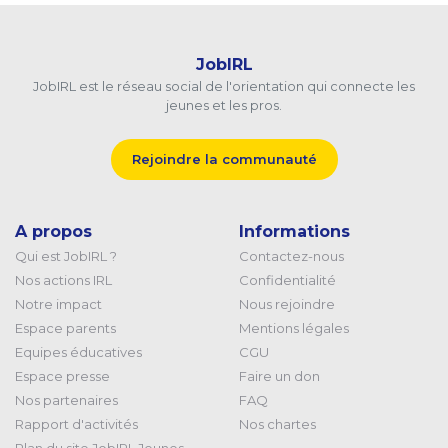
JobIRL
JobIRL est le réseau social de l'orientation qui connecte les
jeunes et les pros.
Rejoindre la communauté
A propos
Informations
Qui est JobIRL ?
Contactez-nous
Nos actions IRL
Confidentialité
Notre impact
Nous rejoindre
Espace parents
Mentions légales
Equipes éducatives
CGU
Espace presse
Faire un don
Nos partenaires
FAQ
Rapport d'activités
Nos chartes
Plan du site JobIRL Jeunes