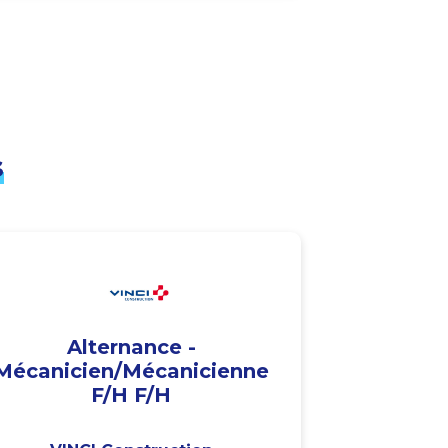
s
Alternance -
Mécanicien/Mécanicienne
F/H F/H