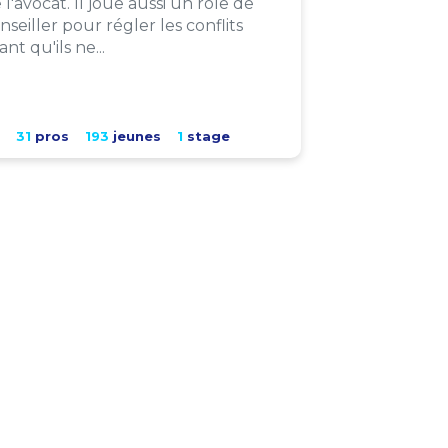
 l'avocat. Il joue aussi un rôle de
nseiller pour régler les conflits
ant qu'ils ne...
31
pros
193
jeunes
1
stage