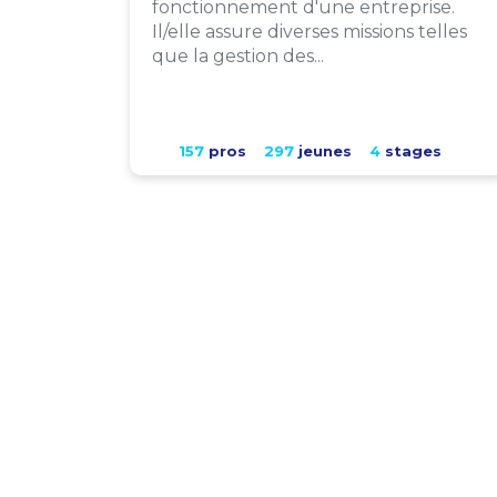
fonctionnement d'une entreprise.
Il/elle assure diverses missions telles
que la gestion des...
157
pros
297
jeunes
4
stages