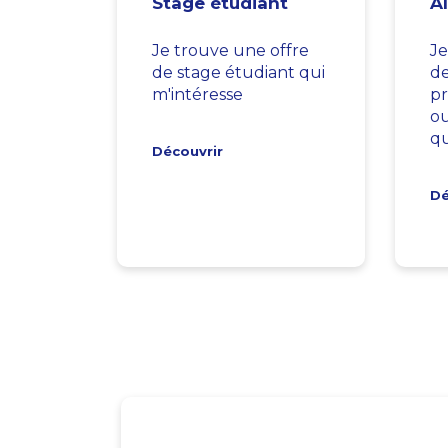
Stage étudiant
A
Je trouve une offre
Je
de stage étudiant qui
d
m'intéresse
pr
ou
qu
Découvrir
Dé