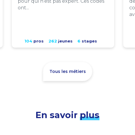
pour qui n’est pas expert. Ces codes
de
ont...
co
av
104
pros
262
jeunes
6
stages
Tous les métiers
En savoir
plus