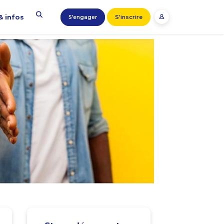
& infos
S'inscrire
S’engager