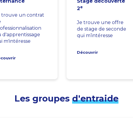
lternance
Stage découverte
e
2
 trouve un contrat
e
Je trouve une offre
ofessionnalisation
de stage de seconde
 d'apprentissage
qui m’intéresse
i m'intéresse
Découvrir
couvrir
Les groupes
d'entraide