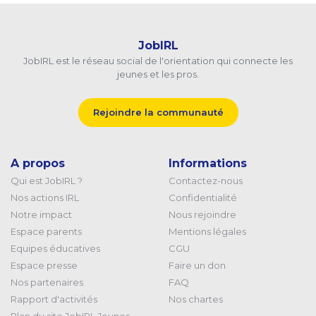
JobIRL
JobIRL est le réseau social de l'orientation qui connecte les
jeunes et les pros.
Rejoindre la communauté
A propos
Informations
Qui est JobIRL ?
Contactez-nous
Nos actions IRL
Confidentialité
Notre impact
Nous rejoindre
Espace parents
Mentions légales
Equipes éducatives
CGU
Espace presse
Faire un don
Nos partenaires
FAQ
Rapport d'activités
Nos chartes
Plan du site JobIRL Jeunes