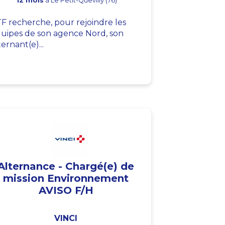
12 mois
à Le Petit-Quevilly (76)
F recherche, pour rejoindre les
uipes de son agence Nord, son
ternant(e)...
Alternance - Chargé(e) de
mission Environnement
AVISO F/H
VINCI