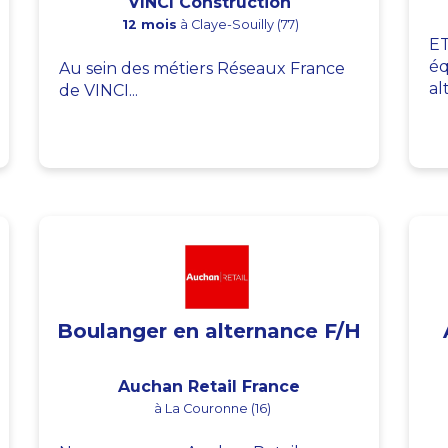
VINCI Construction
12 mois
à Claye-Souilly (77)
ET
éq
Au sein des métiers Réseaux France
al
de VINCI...
Boulanger en alternance F/H
Auchan Retail France
à La Couronne (16)