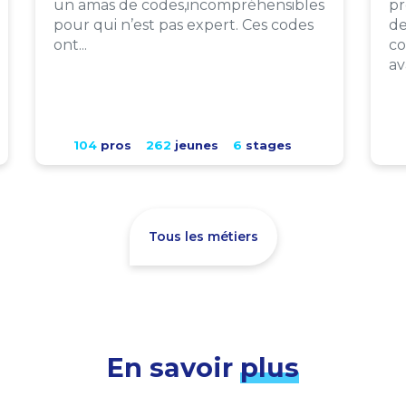
un amas de codes,incompréhensibles
pr
pour qui n’est pas expert. Ces codes
de
ont...
co
av
104
pros
262
jeunes
6
stages
Tous les métiers
En savoir
plus