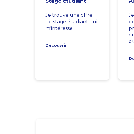
Stage étudiant
A
Je trouve une offre
Je
de stage étudiant qui
d
m'intéresse
pr
ou
qu
Découvrir
Dé