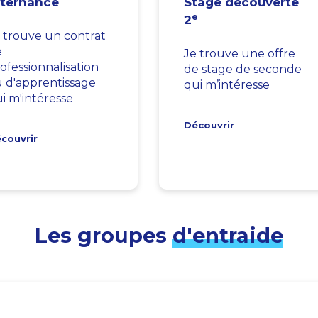
lternance
Stage découverte
e
2
 trouve un contrat
e
Je trouve une offre
ofessionnalisation
de stage de seconde
 d'apprentissage
qui m’intéresse
i m'intéresse
Découvrir
couvrir
Les groupes
d'entraide