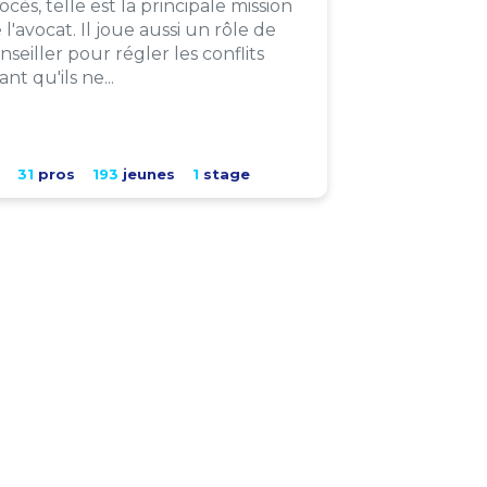
ocès, telle est la principale mission
 l'avocat. Il joue aussi un rôle de
nseiller pour régler les conflits
ant qu'ils ne...
31
pros
193
jeunes
1
stage