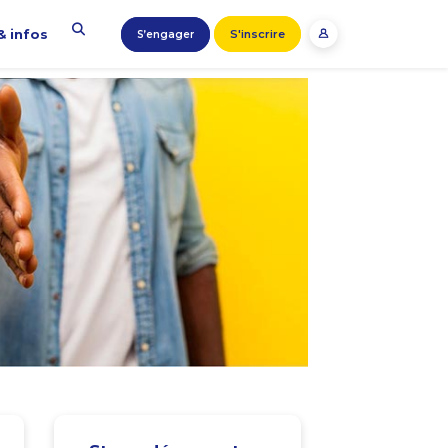
& infos
S'inscrire
S’engager