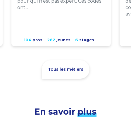
pour qui n’est pas expert. Ces codes
de
ont...
co
av
104
pros
262
jeunes
6
stages
Tous les métiers
En savoir
plus