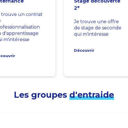
lternance
Stage découverte
e
2
 trouve un contrat
e
Je trouve une offre
ofessionnalisation
de stage de seconde
 d'apprentissage
qui m’intéresse
i m'intéresse
Découvrir
couvrir
Les groupes
d'entraide