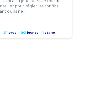
 l'avocat. Il joue aussi un rôle de
nseiller pour régler les conflits
ant qu'ils ne...
31
pros
193
jeunes
1
stage