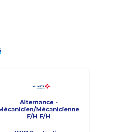
s
Alternance -
Mécanicien/Mécanicienne
F/H F/H