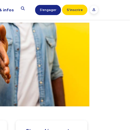
& infos
S'inscrire
S’engager