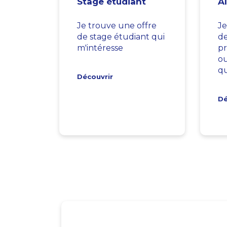
Stage étudiant
A
Je trouve une offre
Je
de stage étudiant qui
d
m'intéresse
pr
ou
qu
Découvrir
Dé