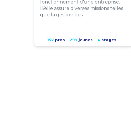
fonctionnement d'une entreprise.
Il/elle assure diverses missions telles
que la gestion des...
157
pros
297
jeunes
4
stages