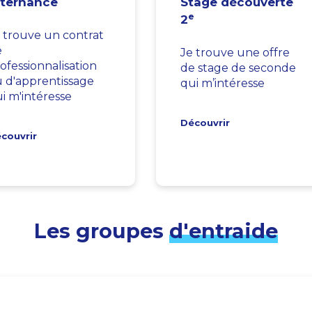
lternance
Stage découverte
e
2
 trouve un contrat
e
Je trouve une offre
ofessionnalisation
de stage de seconde
 d'apprentissage
qui m’intéresse
i m'intéresse
Découvrir
couvrir
Les groupes
d'entraide