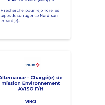
12 mois
à Le Petit-Quevilly (76)
F recherche, pour rejoindre les
uipes de son agence Nord, son
ternant(e)...
Alternance - Chargé(e) de
mission Environnement
AVISO F/H
VINCI