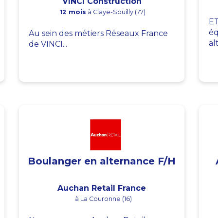
VINCI Construction
12 mois
à Claye-Souilly (77)
ET
éq
Au sein des métiers Réseaux France
al
de VINCI...
Boulanger en alternance F/H
Auchan Retail France
à La Couronne (16)