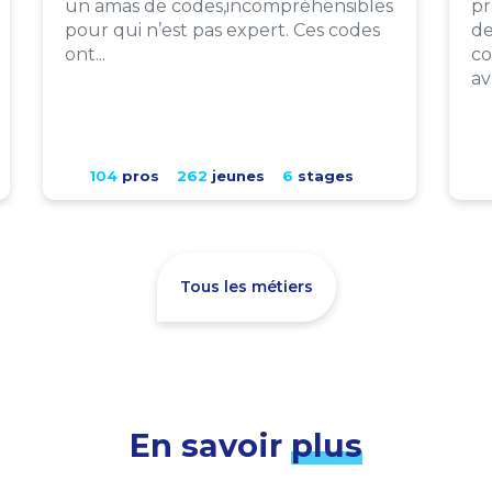
un amas de codes,incompréhensibles
pr
pour qui n’est pas expert. Ces codes
de
ont...
co
av
104
pros
262
jeunes
6
stages
Tous les métiers
En savoir
plus