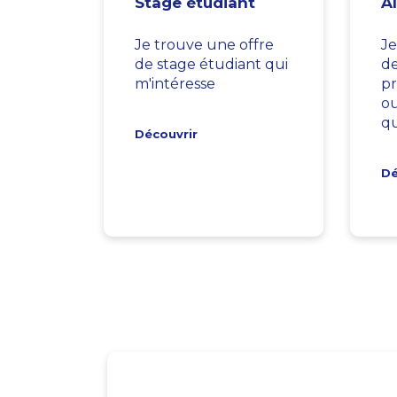
Stage étudiant
A
Je trouve une offre
Je
de stage étudiant qui
d
m'intéresse
pr
ou
qu
Découvrir
Dé