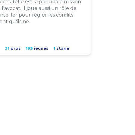
ocès, telle est la principale mission
 l'avocat. Il joue aussi un rôle de
nseiller pour régler les conflits
ant qu'ils ne...
31
pros
193
jeunes
1
stage