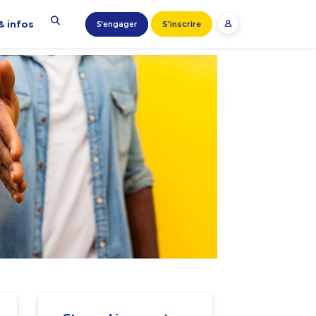
& infos
S'inscrire
S’engager