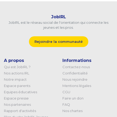
JobIRL
JobIRL est le réseau social de l'orientation qui connecte les
jeunes et les pros.
Rejoindre la communauté
A propos
Informations
Qui est JobIRL ?
Contactez-nous
Nos actions IRL
Confidentialité
Notre impact
Nous rejoindre
Espace parents
Mentions légales
Equipes éducatives
CGU
Espace presse
Faire un don
Nos partenaires
FAQ
Rapport d'activités
Nos chartes
Plan du site JobIRL Jeunes