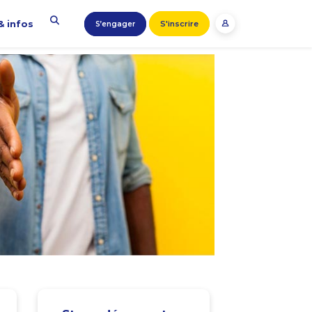
& infos
S'inscrire
S’engager