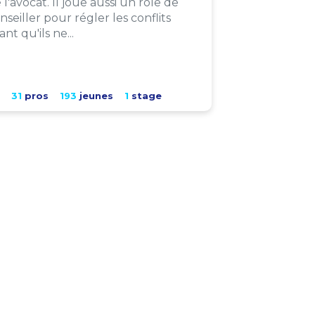
 l'avocat. Il joue aussi un rôle de
nseiller pour régler les conflits
ant qu'ils ne...
31
pros
193
jeunes
1
stage