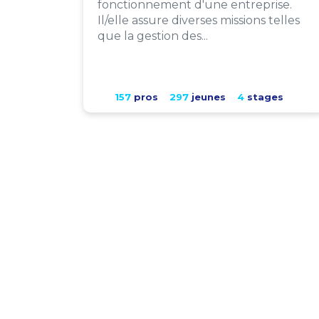
fonctionnement d'une entreprise.
Il/elle assure diverses missions telles
que la gestion des...
157
pros
297
jeunes
4
stages