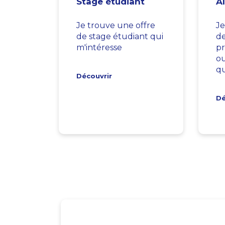
Stage étudiant
A
Je trouve une offre
Je
de stage étudiant qui
d
m'intéresse
pr
ou
qu
Découvrir
Dé