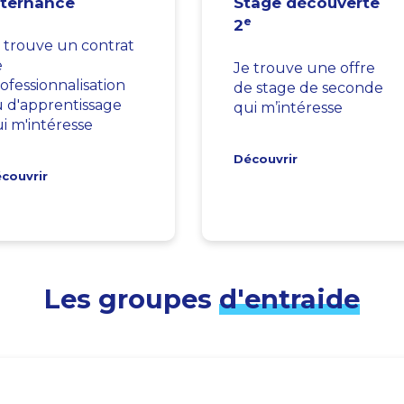
lternance
Stage découverte
e
2
 trouve un contrat
e
Je trouve une offre
ofessionnalisation
de stage de seconde
 d'apprentissage
qui m’intéresse
i m'intéresse
Découvrir
couvrir
Les groupes
d'entraide