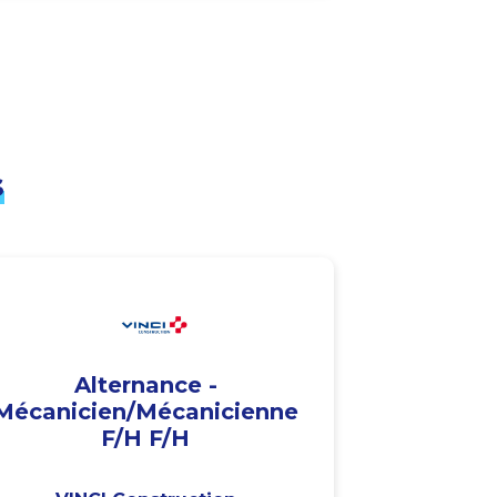
s
Alternance -
Mécanicien/Mécanicienne
F/H F/H