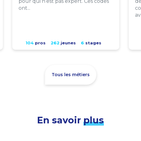
pour qui n’est pas expert. Ces codes
de
ont...
co
av
104
pros
262
jeunes
6
stages
Tous les métiers
En savoir
plus