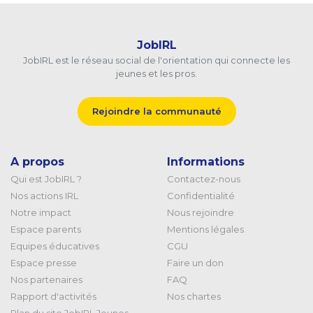
JobIRL
JobIRL est le réseau social de l'orientation qui connecte les
jeunes et les pros.
Rejoindre la communauté
A propos
Informations
Qui est JobIRL ?
Contactez-nous
Nos actions IRL
Confidentialité
Notre impact
Nous rejoindre
Espace parents
Mentions légales
Equipes éducatives
CGU
Espace presse
Faire un don
Nos partenaires
FAQ
Rapport d'activités
Nos chartes
Plan du site JobIRL Jeunes