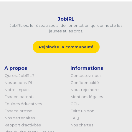
JobIRL
JobIRL est le réseau social de l'orientation qui connecte les
jeunes et les pros.
Rejoindre la communauté
A propos
Informations
Qui est JobIRL ?
Contactez-nous
Nos actions IRL
Confidentialité
Notre impact
Nous rejoindre
Espace parents
Mentions légales
Equipes éducatives
CGU
Espace presse
Faire un don
Nos partenaires
FAQ
Rapport d'activités
Nos chartes
Plan du site JobIRL Jeunes