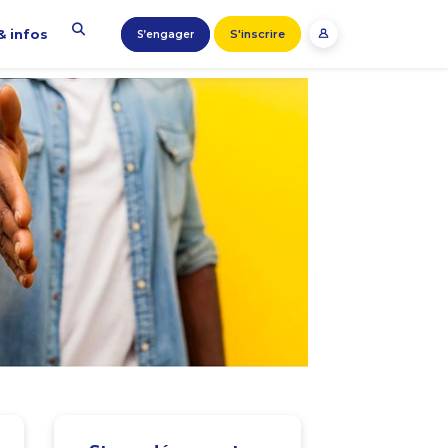
& infos
S'inscrire
S’engager