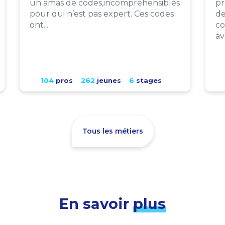
un amas de codes,incompréhensibles
pr
pour qui n’est pas expert. Ces codes
de
ont...
co
av
104
pros
262
jeunes
6
stages
Tous les métiers
En savoir
plus