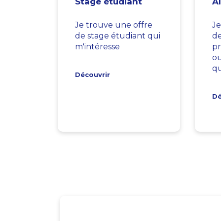
Stage étudiant
A
Je trouve une offre
Je
de stage étudiant qui
d
m'intéresse
pr
ou
qu
Découvrir
Dé