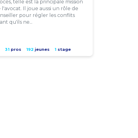
ocès, telle est la principale mission
 l'avocat. Il joue aussi un rôle de
nseiller pour régler les conflits
ant qu'ils ne...
31
pros
192
jeunes
1
stage