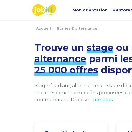
Panneau de gestion des cookies
Mon orientation
Mentora
Accueil
Stages & alternance
Trouve un
stage
ou 
alternance
parmi le
25 000 offres
dispon
Stage étudiant, alternance ou stage décou
te correspond parmi celles proposées par 
communauté ! Dépose...
Lire plus