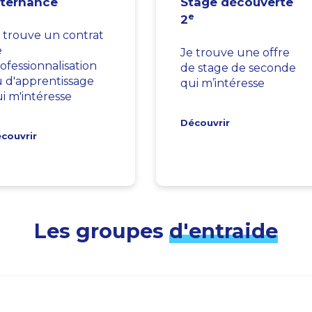
lternance
Stage découverte
e
2
 trouve un contrat
e
Je trouve une offre
ofessionnalisation
de stage de seconde
 d'apprentissage
qui m’intéresse
i m'intéresse
Découvrir
couvrir
Les groupes
d'entraide