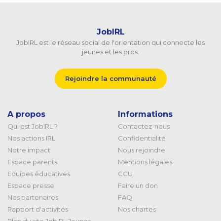
JobIRL
JobIRL est le réseau social de l'orientation qui connecte les
jeunes et les pros.
Rejoindre la communauté
A propos
Informations
Qui est JobIRL ?
Contactez-nous
Nos actions IRL
Confidentialité
Notre impact
Nous rejoindre
Espace parents
Mentions légales
Equipes éducatives
CGU
Espace presse
Faire un don
Nos partenaires
FAQ
Rapport d'activités
Nos chartes
Plan du site JobIRL Jeunes