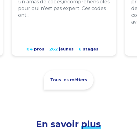
un amas de codes,incompréhensibles
pr
pour qui n’est pas expert. Ces codes
de
ont...
co
av
104
pros
262
jeunes
6
stages
Tous les métiers
En savoir
plus