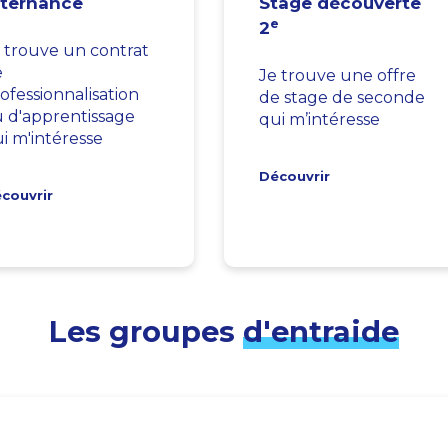
lternance
Stage découverte
e
2
 trouve un contrat
e
Je trouve une offre
ofessionnalisation
de stage de seconde
 d'apprentissage
qui m’intéresse
i m'intéresse
Découvrir
couvrir
Les groupes
d'entraide