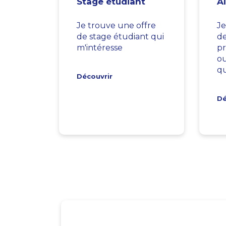
Stage étudiant
A
Je trouve une offre
Je
de stage étudiant qui
d
m'intéresse
pr
ou
qu
Découvrir
Dé