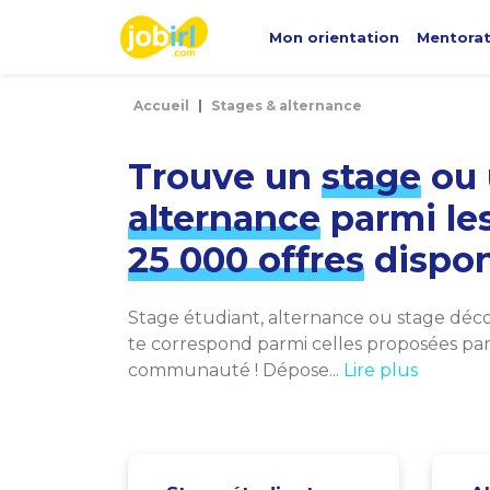
Panneau de gestion des cookies
Mon orientation
Mentora
Accueil
Stages & alternance
Trouve un
stage
ou 
alternance
parmi le
25 000 offres
dispon
Stage étudiant, alternance ou stage décou
te correspond parmi celles proposées par 
communauté ! Dépose...
Lire plus