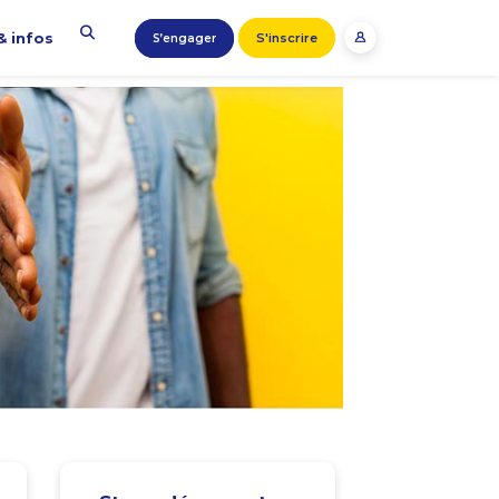
& infos
S'inscrire
S’engager