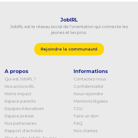
JobIRL
JobIRL est le réseau social de l'orientation qui connecte les
jeunes et les pros.
Rejoindre la communauté
A propos
Informations
Qui est JobIRL ?
Contactez-nous
Nos actions IRL
Confidentialité
Notre impact
Nous rejoindre
Espace parents
Mentions légales
Equipes éducatives
CGU
Espace presse
Faire un don
Nos partenaires
FAQ
Rapport d'activités
Nos chartes
Plan du site JobIRL Jeunes