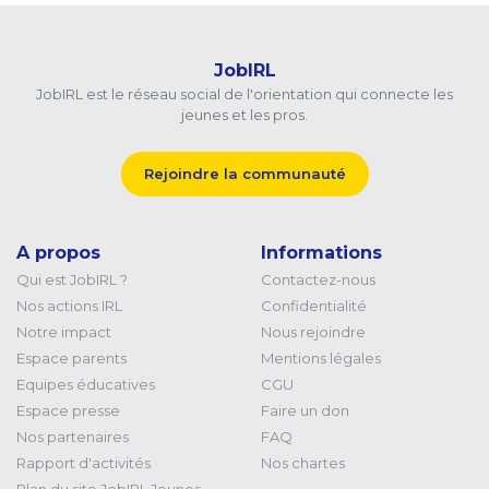
JobIRL
JobIRL est le réseau social de l'orientation qui connecte les
jeunes et les pros.
Rejoindre la communauté
A propos
Informations
Qui est JobIRL ?
Contactez-nous
Nos actions IRL
Confidentialité
Notre impact
Nous rejoindre
Espace parents
Mentions légales
Equipes éducatives
CGU
Espace presse
Faire un don
Nos partenaires
FAQ
Rapport d'activités
Nos chartes
Plan du site JobIRL Jeunes