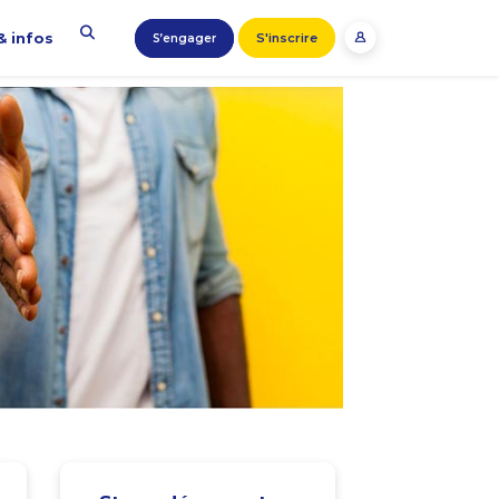
& infos
S'inscrire
S’engager