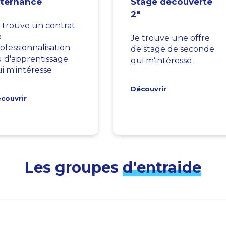
lternance
Stage découverte
e
2
 trouve un contrat
e
Je trouve une offre
ofessionnalisation
de stage de seconde
 d'apprentissage
qui m’intéresse
i m'intéresse
Découvrir
couvrir
Les groupes
d'entraide