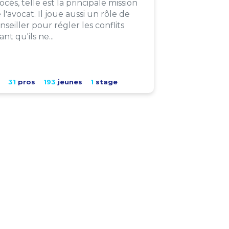
ocès, telle est la principale mission
 l'avocat. Il joue aussi un rôle de
nseiller pour régler les conflits
ant qu'ils ne...
31
pros
193
jeunes
1
stage