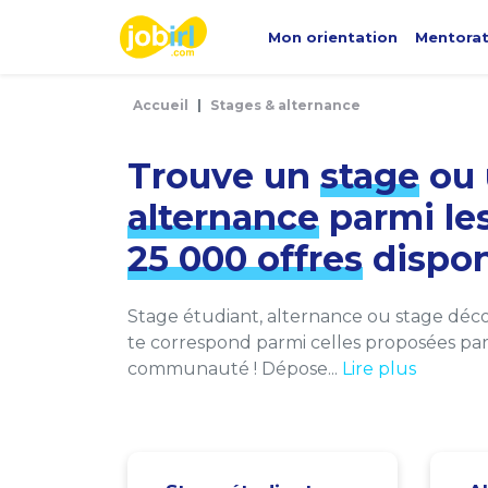
Panneau de gestion des cookies
Mon orientation
Mentora
Accueil
Stages & alternance
Trouve un
stage
ou 
alternance
parmi le
25 000 offres
dispon
Stage étudiant, alternance ou stage décou
te correspond parmi celles proposées par 
communauté ! Dépose...
Lire plus