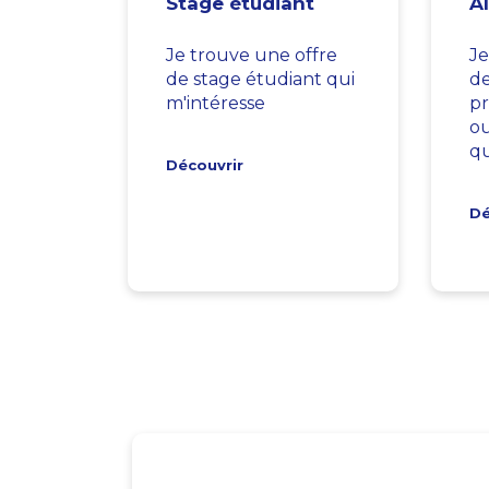
Stage étudiant
A
Je trouve une offre
Je
de stage étudiant qui
d
m'intéresse
pr
ou
qu
Découvrir
Dé