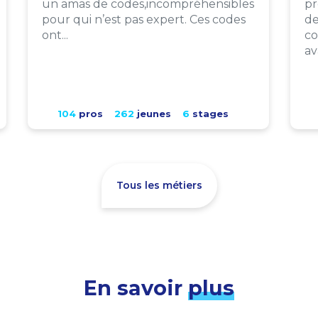
un amas de codes,incompréhensibles
pr
pour qui n’est pas expert. Ces codes
de
ont...
co
av
104
pros
262
jeunes
6
stages
Tous les métiers
En savoir
plus