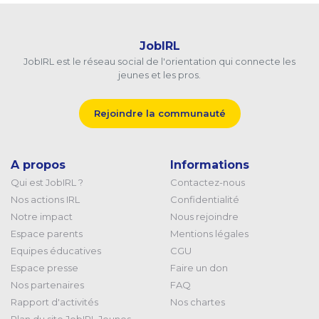
JobIRL
JobIRL est le réseau social de l'orientation qui connecte les
jeunes et les pros.
Rejoindre la communauté
A propos
Informations
Qui est JobIRL ?
Contactez-nous
Nos actions IRL
Confidentialité
Notre impact
Nous rejoindre
Espace parents
Mentions légales
Equipes éducatives
CGU
Espace presse
Faire un don
Nos partenaires
FAQ
Rapport d'activités
Nos chartes
Plan du site JobIRL Jeunes