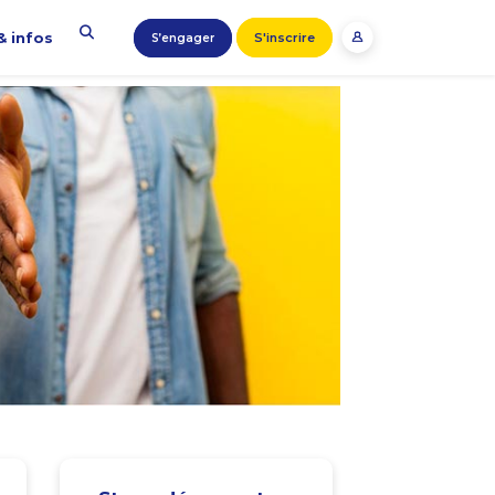
& infos
S'inscrire
S’engager