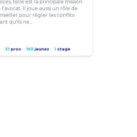
ocès, telle est la principale mission
 l'avocat. Il joue aussi un rôle de
nseiller pour régler les conflits
ant qu'ils ne...
31
pros
193
jeunes
1
stage