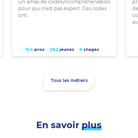
un amas de codes,incompréhensibles
pr
pour qui n’est pas expert. Ces codes
de
ont...
co
av
104
pros
262
jeunes
6
stages
Tous les métiers
En savoir
plus