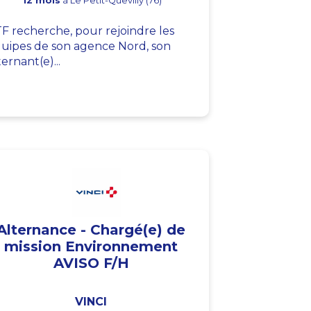
12 mois
à Le Petit-Quevilly (76)
F recherche, pour rejoindre les
uipes de son agence Nord, son
ternant(e)...
Alternance - Chargé(e) de
mission Environnement
AVISO F/H
VINCI