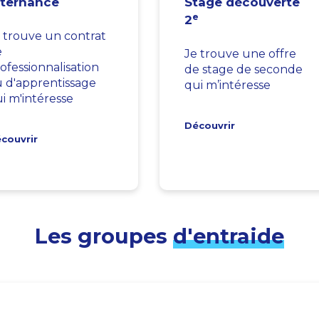
lternance
Stage découverte
e
2
 trouve un contrat
e
Je trouve une offre
ofessionnalisation
de stage de seconde
 d'apprentissage
qui m’intéresse
i m'intéresse
Découvrir
couvrir
Les groupes
d'entraide