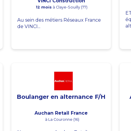
VINCI Construction
12 mois
à Claye-Souilly (77)
ET
éq
Au sein des métiers Réseaux France
al
de VINCI...
Boulanger en alternance F/H
Auchan Retail France
à La Couronne (16)