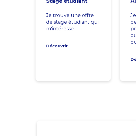
Stage étudiant
A
Je trouve une offre
Je
de stage étudiant qui
d
m'intéresse
pr
ou
qu
Découvrir
Dé