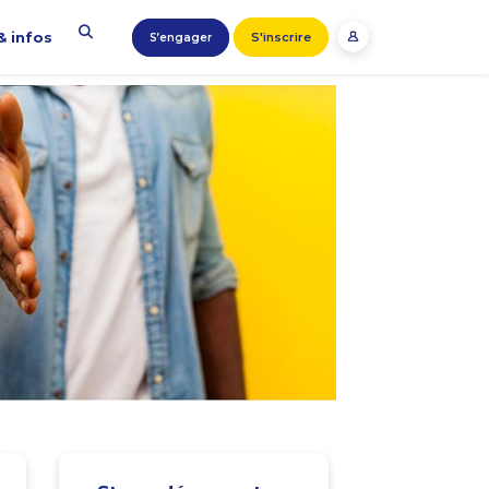
& infos
S'inscrire
S’engager