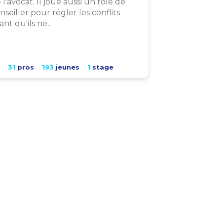
 l'avocat. Il joue aussi un rôle de
nseiller pour régler les conflits
ant qu'ils ne...
31
pros
193
jeunes
1
stage