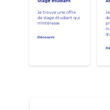
Stage étudiant
A
Je trouve une offre
Je
de stage étudiant qui
d
m'intéresse
pr
ou
qu
Découvrir
Dé