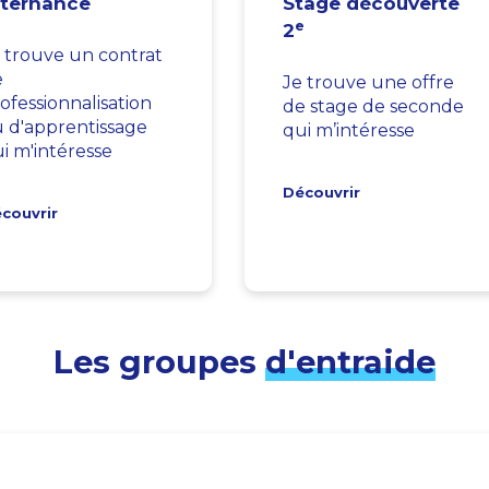
lternance
Stage découverte
e
2
 trouve un contrat
e
Je trouve une offre
ofessionnalisation
de stage de seconde
 d'apprentissage
qui m’intéresse
i m'intéresse
Découvrir
couvrir
Les groupes
d'entraide