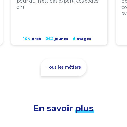
pour qui n’est pas expert. Ces codes
de
ont...
co
av
104
pros
262
jeunes
6
stages
Tous les métiers
En savoir
plus