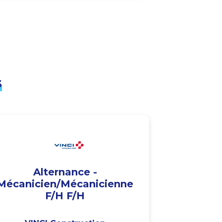
s
Alternance -
Mécanicien/Mécanicienne
F/H F/H