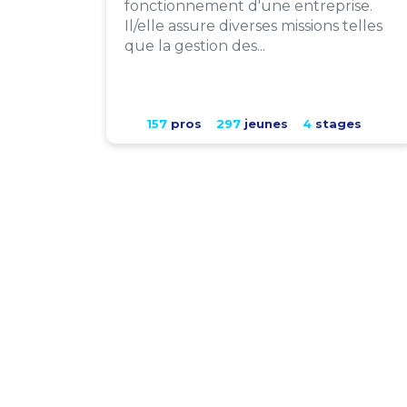
fonctionnement d'une entreprise.
Il/elle assure diverses missions telles
que la gestion des...
157
pros
297
jeunes
4
stages