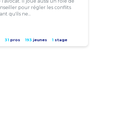
 l'avocat. Il joue aussi un rôle de
nseiller pour régler les conflits
ant qu'ils ne...
31
pros
193
jeunes
1
stage