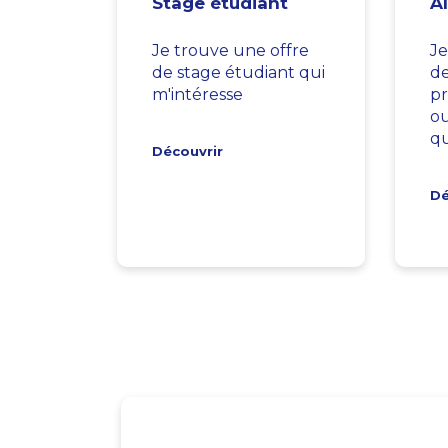
Stage étudiant
A
Je trouve une offre
Je
de stage étudiant qui
d
m'intéresse
pr
ou
qu
Découvrir
Dé