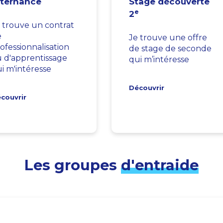
lternance
Stage découverte
e
2
 trouve un contrat
e
Je trouve une offre
ofessionnalisation
de stage de seconde
 d'apprentissage
qui m’intéresse
i m'intéresse
Découvrir
couvrir
Les groupes
d'entraide