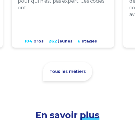
pour qui n’est pas expert. Ces codes
de
ont...
co
av
104
pros
262
jeunes
6
stages
Tous les métiers
En savoir
plus