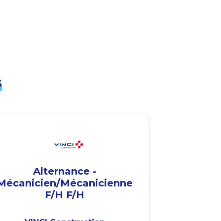
s
Alternance -
Mécanicien/Mécanicienne
F/H F/H