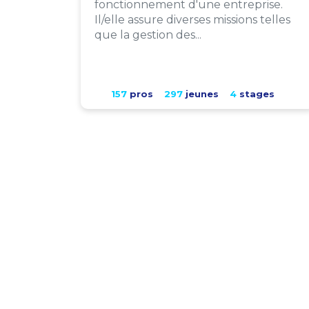
fonctionnement d'une entreprise.
Il/elle assure diverses missions telles
que la gestion des...
157
pros
297
jeunes
4
stages