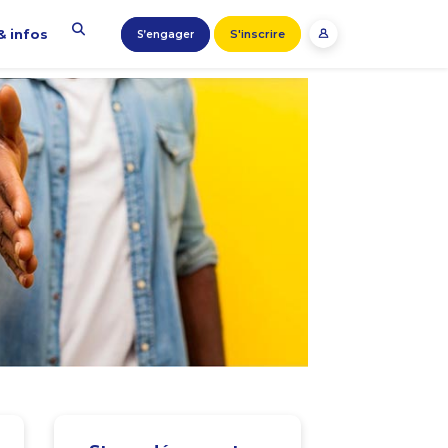
& infos
S'inscrire
S’engager