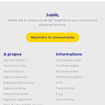
JobIRL
JobIRL est le réseau social de l'orientation qui connecte les
jeunes et les pros.
Rejoindre la communauté
A propos
Informations
Qui est JobIRL ?
Contactez-nous
Nos actions IRL
Confidentialité
Notre impact
Nous rejoindre
Espace parents
Mentions légales
Equipes éducatives
CGU
Espace presse
Faire un don
Nos partenaires
FAQ
Rapport d'activités
Nos chartes
Plan du site JobIRL Jeunes