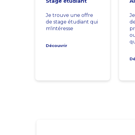
Stage étudiant
A
Je trouve une offre
Je
de stage étudiant qui
d
m'intéresse
pr
ou
qu
Découvrir
Dé