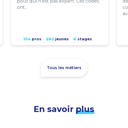
pour qui n’est pas expert. Ces codes
de
ont...
co
av
104
pros
262
jeunes
6
stages
Tous les métiers
En savoir
plus