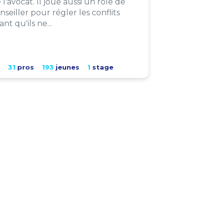
 l'avocat. Il joue aussi un rôle de
nseiller pour régler les conflits
ant qu'ils ne...
31
pros
193
jeunes
1
stage