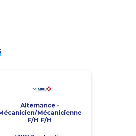
s
Alternance -
Mécanicien/Mécanicienne
F/H F/H