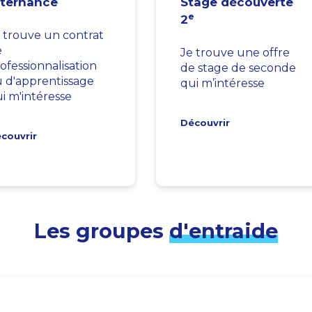
lternance
Stage découverte
e
2
 trouve un contrat
e
Je trouve une offre
ofessionnalisation
de stage de seconde
 d'apprentissage
qui m’intéresse
i m'intéresse
Découvrir
couvrir
Les groupes
d'entraide