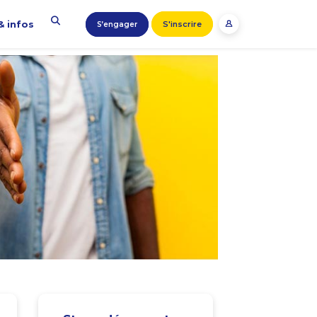
& infos
S'inscrire
S’engager