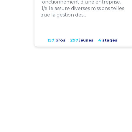
fonctionnement d'une entreprise.
Il/elle assure diverses missions telles
que la gestion des...
157
pros
297
jeunes
4
stages