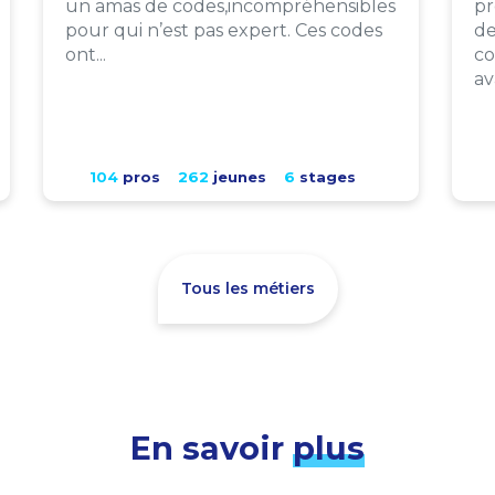
un amas de codes,incompréhensibles
pr
pour qui n’est pas expert. Ces codes
de
ont...
co
av
104
pros
262
jeunes
6
stages
Tous les métiers
En savoir
plus