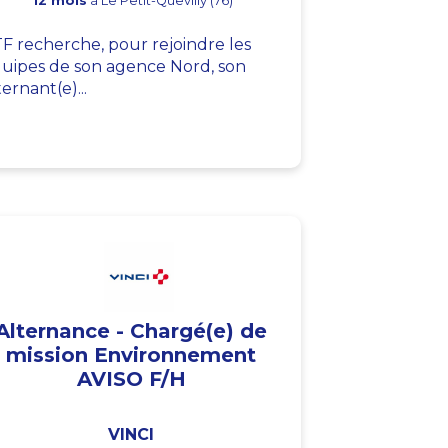
12 mois
à Le Petit-Quevilly (76)
F recherche, pour rejoindre les
uipes de son agence Nord, son
ternant(e)...
Alternance - Chargé(e) de
mission Environnement
AVISO F/H
VINCI