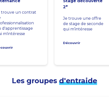
lternance
Stage découverte
e
2
 trouve un contrat
e
Je trouve une offre
ofessionnalisation
de stage de seconde
 d'apprentissage
qui m’intéresse
i m'intéresse
Découvrir
couvrir
Les groupes
d'entraide