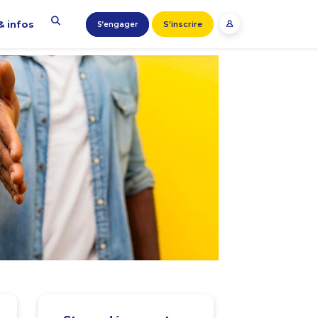
& infos
S'inscrire
S’engager