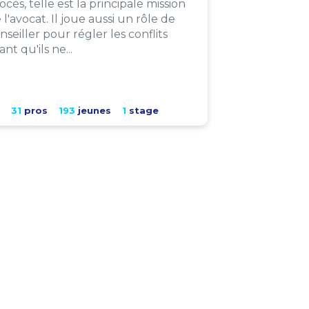
ocès, telle est la principale mission
 l'avocat. Il joue aussi un rôle de
nseiller pour régler les conflits
ant qu'ils ne...
31
pros
193
jeunes
1
stage