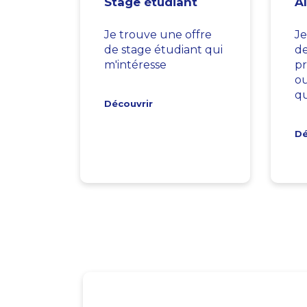
Stage étudiant
A
Je trouve une offre
Je
de stage étudiant qui
d
m'intéresse
pr
ou
qu
Découvrir
Dé