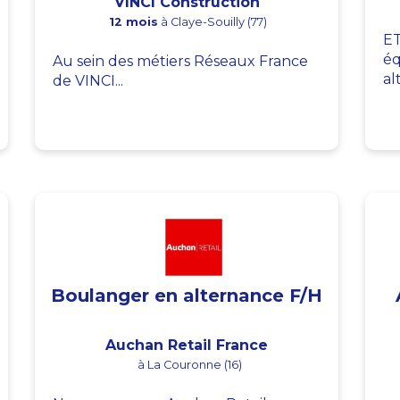
VINCI Construction
12 mois
à Claye-Souilly (77)
ET
éq
Au sein des métiers Réseaux France
al
de VINCI...
Boulanger en alternance F/H
Auchan Retail France
à La Couronne (16)