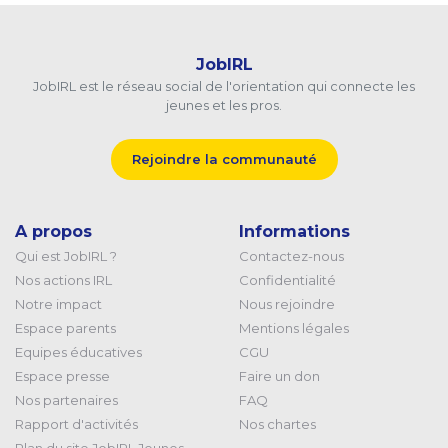
JobIRL
JobIRL est le réseau social de l'orientation qui connecte les
jeunes et les pros.
Rejoindre la communauté
A propos
Informations
Qui est JobIRL ?
Contactez-nous
Nos actions IRL
Confidentialité
Notre impact
Nous rejoindre
Espace parents
Mentions légales
Equipes éducatives
CGU
Espace presse
Faire un don
Nos partenaires
FAQ
Rapport d'activités
Nos chartes
Plan du site JobIRL Jeunes