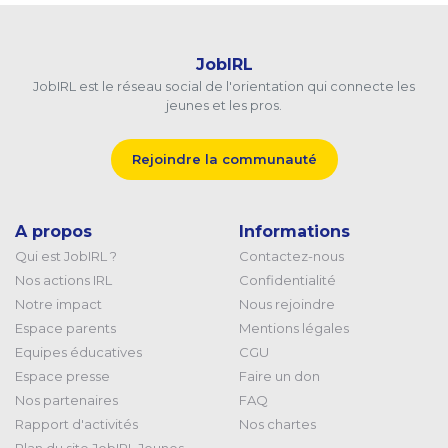
JobIRL
JobIRL est le réseau social de l'orientation qui connecte les
jeunes et les pros.
Rejoindre la communauté
A propos
Informations
Qui est JobIRL ?
Contactez-nous
Nos actions IRL
Confidentialité
Notre impact
Nous rejoindre
Espace parents
Mentions légales
Equipes éducatives
CGU
Espace presse
Faire un don
Nos partenaires
FAQ
Rapport d'activités
Nos chartes
Plan du site JobIRL Jeunes