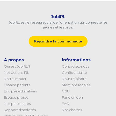
JobIRL
JobIRL est le réseau social de l'orientation qui connecte les
jeunes et les pros.
Rejoindre la communauté
A propos
Informations
Qui est JobIRL ?
Contactez-nous
Nos actions IRL
Confidentialité
Notre impact
Nous rejoindre
Espace parents
Mentions légales
Equipes éducatives
CGU
Espace presse
Faire un don
Nos partenaires
FAQ
Rapport d'activités
Nos chartes
Plan du site JobIRL Jeunes