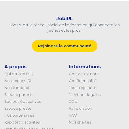
JobIRL
JobIRL est le réseau social de l'orientation qui connecte les
jeunes et les pros.
Rejoindre la communauté
A propos
Informations
Qui est JobIRL ?
Contactez-nous
Nos actions IRL
Confidentialité
Notre impact
Nous rejoindre
Espace parents
Mentions légales
Equipes éducatives
CGU
Espace presse
Faire un don
Nos partenaires
FAQ
Rapport d'activités
Nos chartes
Plan du site JobIRL Jeunes