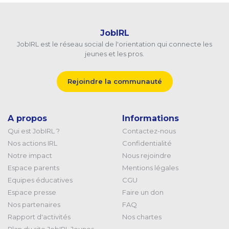
JobIRL
JobIRL est le réseau social de l'orientation qui connecte les
jeunes et les pros.
Rejoindre la communauté
A propos
Informations
Qui est JobIRL ?
Contactez-nous
Nos actions IRL
Confidentialité
Notre impact
Nous rejoindre
Espace parents
Mentions légales
Equipes éducatives
CGU
Espace presse
Faire un don
Nos partenaires
FAQ
Rapport d'activités
Nos chartes
Plan du site JobIRL Jeunes