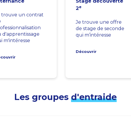
lternance
Stage découverte
e
2
 trouve un contrat
e
Je trouve une offre
ofessionnalisation
de stage de seconde
 d'apprentissage
qui m’intéresse
i m'intéresse
Découvrir
couvrir
Les groupes
d'entraide