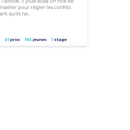
 l'avocat. Il joue aussi un rôle de
nseiller pour régler les conflits
ant qu'ils ne...
31
pros
193
jeunes
1
stage