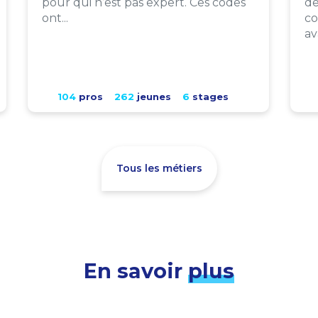
pour qui n’est pas expert. Ces codes
de
ont...
co
av
104
pros
262
jeunes
6
stages
Tous les métiers
En savoir
plus