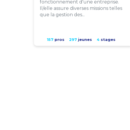
fonctionnement d'une entreprise.
Il/elle assure diverses missions telles
que la gestion des...
157
pros
297
jeunes
4
stages