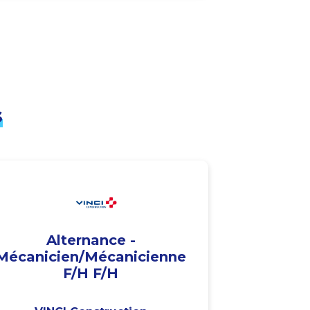
s
Alternance -
Mécanicien/Mécanicienne
F/H F/H