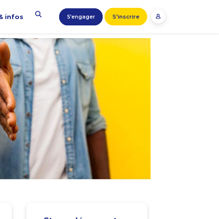
& infos
S'inscrire
S’engager