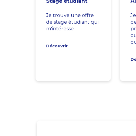
Stage étudiant
A
Je trouve une offre
Je
de stage étudiant qui
d
m'intéresse
pr
ou
qu
Découvrir
Dé