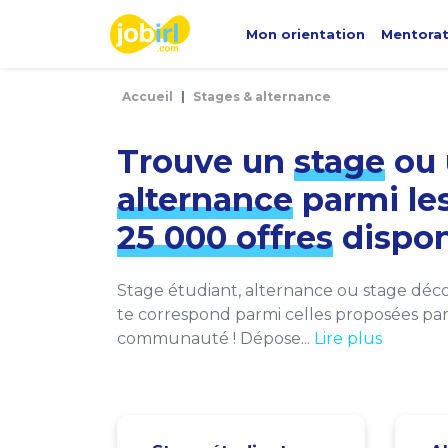
Panneau de gestion des cookies
Mon orientation
Mentora
Accueil
Stages & alternance
Trouve un
stage
ou 
alternance
parmi le
25 000 offres
dispon
Stage étudiant, alternance ou stage décou
te correspond parmi celles proposées par 
communauté ! Dépose...
Lire plus