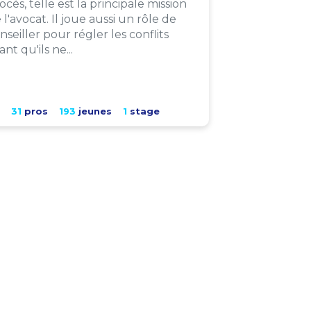
ocès, telle est la principale mission
 l'avocat. Il joue aussi un rôle de
nseiller pour régler les conflits
ant qu'ils ne...
31
pros
193
jeunes
1
stage