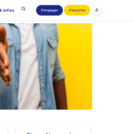
& infos
S'inscrire
S’engager