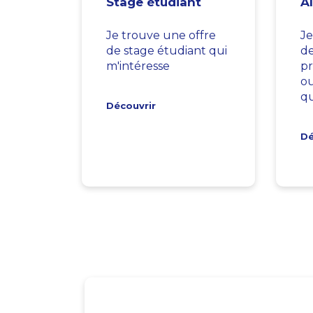
Stage étudiant
A
Je trouve une offre
Je
de stage étudiant qui
d
m'intéresse
pr
ou
qu
Découvrir
Dé