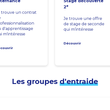
lternance
Stage découverte
e
2
 trouve un contrat
e
Je trouve une offre
ofessionnalisation
de stage de seconde
 d'apprentissage
qui m’intéresse
i m'intéresse
Découvrir
couvrir
Les groupes
d'entraide