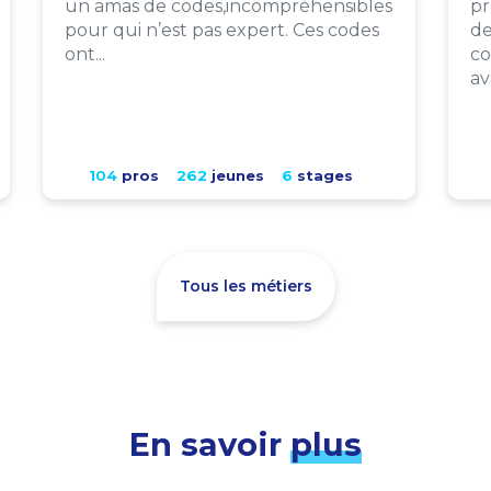
un amas de codes,incompréhensibles
pr
pour qui n’est pas expert. Ces codes
de
ont...
co
av
104
pros
262
jeunes
6
stages
Tous les métiers
En savoir
plus