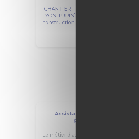
[CHANTIER TUNNEL EURALPIN
LYON TURIN]Dans le cadre de la
construction du Lyon-Turin, tunnel...
Assistant administratif /
Secrétaire
Le métier d'assistant administratif /