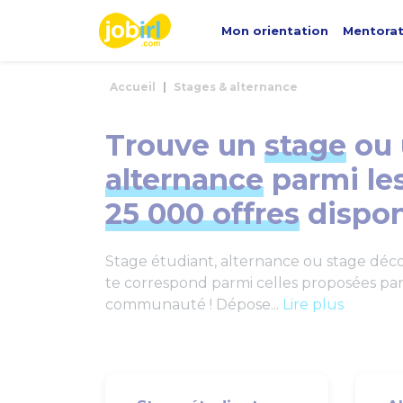
Panneau de gestion des cookies
Mon orientation
Mentora
Accueil
Stages & alternance
Trouve un
stage
ou 
alternance
parmi le
25 000 offres
dispon
Stage étudiant, alternance ou stage décou
te correspond parmi celles proposées par 
communauté ! Dépose...
Lire plus