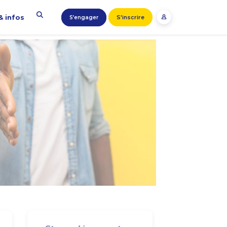
& infos
S'inscrire
S’engager