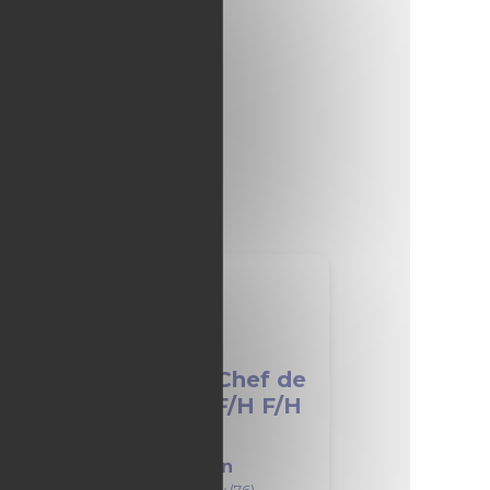
s
lternance - Cheffe/Chef de
hantier ferroviaire F/H F/H
VINCI Construction