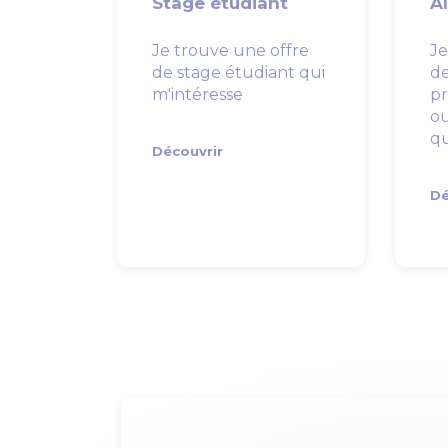
Stage étudiant
A
Je trouve une offre
Je
de stage étudiant qui
d
m'intéresse
pr
ou
qu
Découvrir
Dé