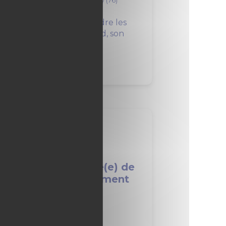
12 mois
à Le Petit-Quevilly (76)
F recherche, pour rejoindre les
uipes de son agence Nord, son
ternant(e)...
Alternance - Chargé(e) de
mission Environnement
AVISO F/H
VINCI