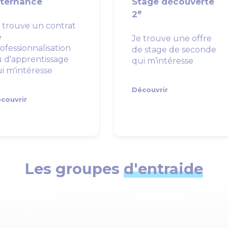
lternance
Stage découverte
e
2
 trouve un contrat
e
Je trouve une offre
ofessionnalisation
de stage de seconde
 d'apprentissage
qui m’intéresse
i m'intéresse
Découvrir
couvrir
Les groupes
d'entraide