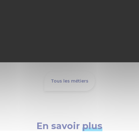
un amas de codes,incompréhensibles
pr
pour qui n’est pas expert. Ces codes
de
ont...
co
av
104
pros
262
jeunes
6
stages
Tous les métiers
En savoir
plus