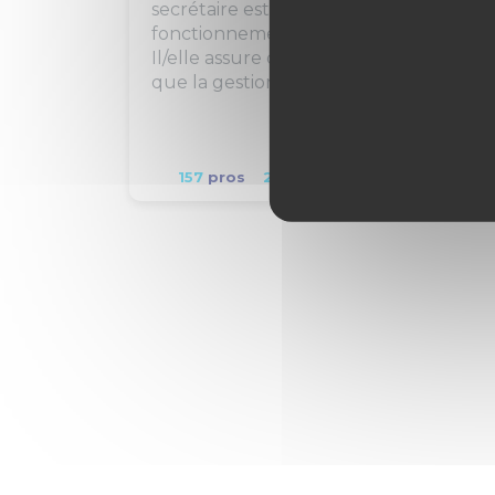
secrétaire est essentiel dans le bon
fonctionnement d'une entreprise.
Il/elle assure diverses missions telles
que la gestion des...
157
pros
297
jeunes
4
stages