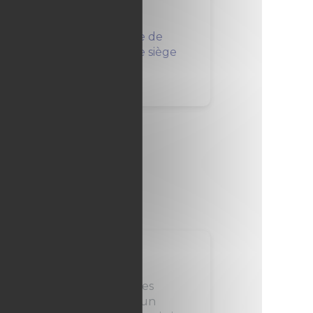
à Nîmes (30)
ISO est la société chargée de
exploitation de l'archipel, le siège
cial du groupe...
Avocat
fendre les personnes et les
treprises engagées dans un