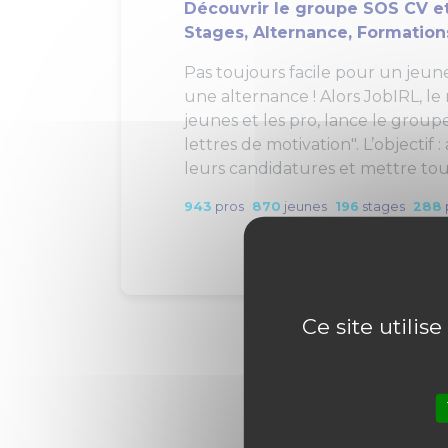
Découvrir le groupe SOS CV et
Stages, Alternance, Formation
Pas toujours facile pour un jeun
une alternance ! Alors JobIRL, le
jeunes et les pro, lance le group
lettres de motivation". L’objectif 
leurs candidatures et mettre tout
943
pros
870
jeunes
196
stages
288
Ce site utilis