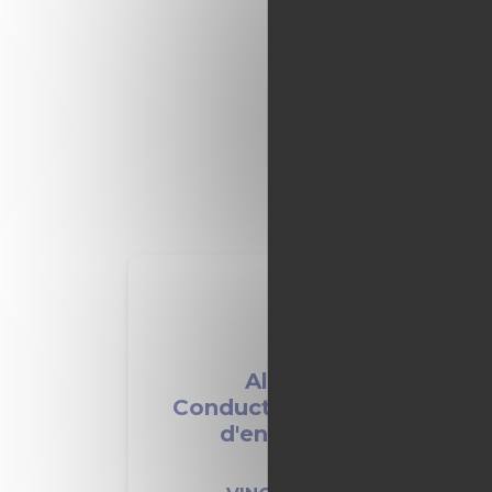
Alternance -
Conductrice/Conducteur
d'engins F/H F/H