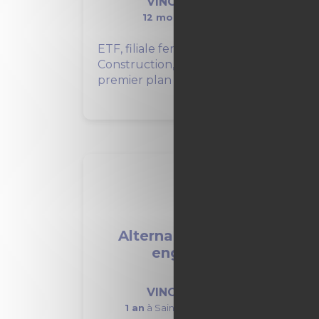
VINCI Construction
12 mois
à Claye-Souilly (77)
ETF, filiale ferroviaire de VINCI
Construction, est un acteur de
premier plan des travaux...
Alternance mécanicien
engins TP F/H
VINCI Construction
1 an
à Saint-Martin-de-la-Porte (73)