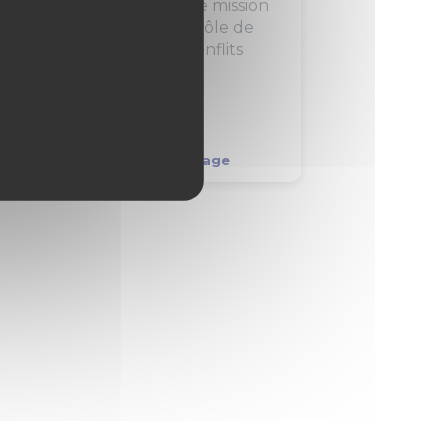
ocès, telle est la principale mission
 l'avocat. Il joue aussi un rôle de
nseiller pour régler les conflits
ant qu'ils ne...
31
pros
193
jeunes
1
stage