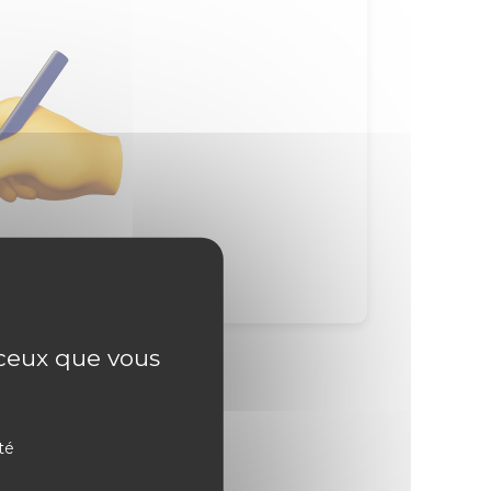
r ceux que vous
té