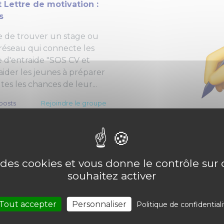
 Lettre de motivation :
s
e de trouver un stage ou
 réseau qui connecte les
e d'entraide "SOS CV et
: aider les jeunes à préparer
es les chances de leur...
posts
Rejoindre le groupe
e des cookies et vous donne le contrôle su
souhaitez activer
Tous les groupes
Tout accepter
Personnaliser
Politique de confidentiali