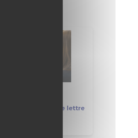
tage de seconde :
omment rédiger une lettre
e remerciements