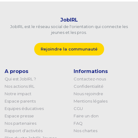
JobIRL
JobIRL est le réseau social de l'orientation qui connecte les
jeunes et les pros.
Rejoindre la communauté
A propos
Informations
Qui est JobIRL ?
Contactez-nous
Nos actions IRL
Confidentialité
Notre impact
Nous rejoindre
Espace parents
Mentions légales
Equipes éducatives
CGU
Espace presse
Faire un don
Nos partenaires
FAQ
Rapport d'activités
Nos chartes
Plan du site JobIRL Jeunes