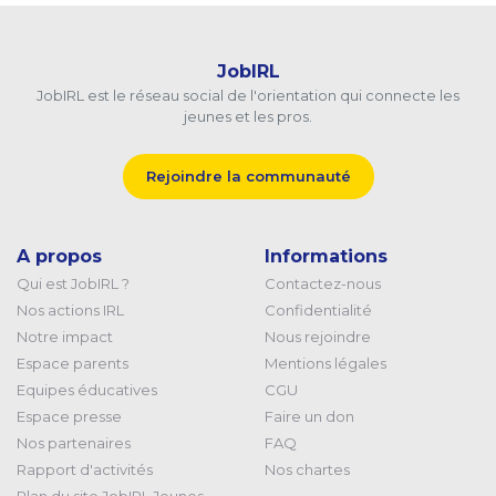
JobIRL
JobIRL est le réseau social de l'orientation qui connecte les
jeunes et les pros.
Rejoindre la communauté
A propos
Informations
Qui est JobIRL ?
Contactez-nous
Nos actions IRL
Confidentialité
Notre impact
Nous rejoindre
Espace parents
Mentions légales
Equipes éducatives
CGU
Espace presse
Faire un don
Nos partenaires
FAQ
Rapport d'activités
Nos chartes
Plan du site JobIRL Jeunes