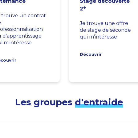
lternance
Stage découverte
e
2
 trouve un contrat
e
Je trouve une offre
ofessionnalisation
de stage de seconde
 d'apprentissage
qui m’intéresse
i m'intéresse
Découvrir
couvrir
Les groupes
d'entraide