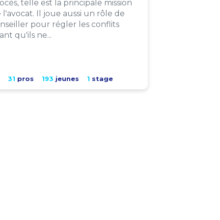
ocès, telle est la principale mission
 l'avocat. Il joue aussi un rôle de
nseiller pour régler les conflits
ant qu'ils ne...
31
pros
193
jeunes
1
stage