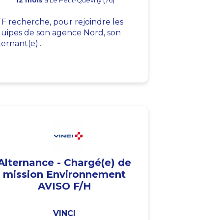
12 mois
à Le Petit-Quevilly (76)
F recherche, pour rejoindre les
uipes de son agence Nord, son
ternant(e)...
Alternance - Chargé(e) de
mission Environnement
AVISO F/H
VINCI