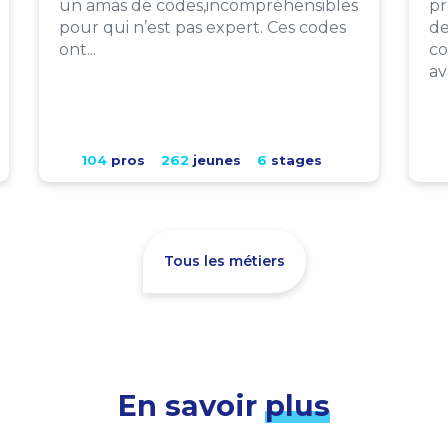
un amas de codes,incompréhensibles
pr
pour qui n’est pas expert. Ces codes
de
ont...
co
av
104
pros
262
jeunes
6
stages
Tous les métiers
En savoir
plus