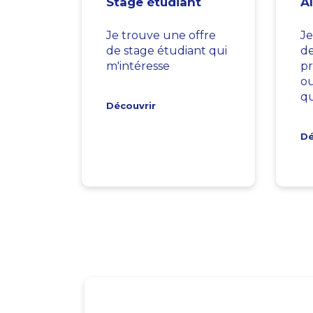
Stage étudiant
A
Je trouve une offre
Je
de stage étudiant qui
d
m'intéresse
pr
ou
qu
Découvrir
Dé