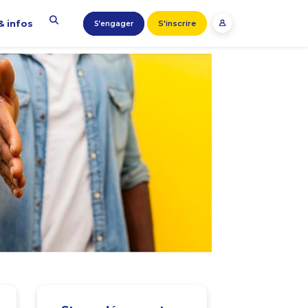
& infos
S'inscrire
S’engager