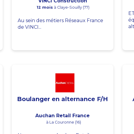
VINCI Construction
12 mois
à Claye-Souilly (77)
ET
éq
Au sein des métiers Réseaux France
al
de VINCI...
Boulanger en alternance F/H
Auchan Retail France
à La Couronne (16)