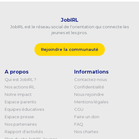
JobIRL
JobIRL est le réseau social de l'orientation qui connecte les
jeunes et les pros.
Rejoindre la communauté
A propos
Informations
Qui est JobIRL ?
Contactez-nous
Nos actions IRL
Confidentialité
Notre impact
Nous rejoindre
Espace parents
Mentions légales
Equipes éducatives
CGU
Espace presse
Faire un don
Nos partenaires
FAQ
Rapport d'activités
Nos chartes
Plan du site JobIRL Jeunes