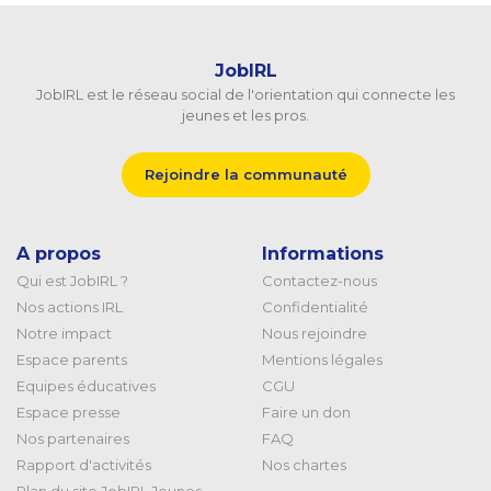
JobIRL
JobIRL est le réseau social de l'orientation qui connecte les
jeunes et les pros.
Rejoindre la communauté
A propos
Informations
Qui est JobIRL ?
Contactez-nous
Nos actions IRL
Confidentialité
Notre impact
Nous rejoindre
Espace parents
Mentions légales
Equipes éducatives
CGU
Espace presse
Faire un don
Nos partenaires
FAQ
Rapport d'activités
Nos chartes
Plan du site JobIRL Jeunes