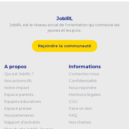
JobIRL
JobIRL est le réseau social de l'orientation qui connecte les
jeunes et les pros.
Rejoindre la communauté
A propos
Informations
Qui est JobIRL ?
Contactez-nous
Nos actions IRL
Confidentialité
Notre impact
Nous rejoindre
Espace parents
Mentions légales
Equipes éducatives
CGU
Espace presse
Faire un don
Nos partenaires
FAQ
Rapport d'activités
Nos chartes
Plan du site JobIRL Jeunes