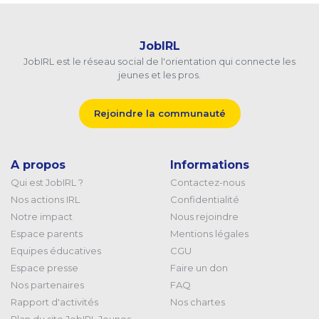
JobIRL
JobIRL est le réseau social de l'orientation qui connecte les
jeunes et les pros.
Rejoindre la communauté
A propos
Informations
Qui est JobIRL ?
Contactez-nous
Nos actions IRL
Confidentialité
Notre impact
Nous rejoindre
Espace parents
Mentions légales
Equipes éducatives
CGU
Espace presse
Faire un don
Nos partenaires
FAQ
Rapport d'activités
Nos chartes
Plan du site JobIRL Jeunes