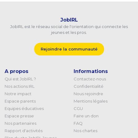
JobIRL
JobIRL est le réseau social de l'orientation qui connecte les
jeunes et les pros.
Rejoindre la communauté
A propos
Informations
Qui est JobIRL ?
Contactez-nous
Nos actions IRL
Confidentialité
Notre impact
Nous rejoindre
Espace parents
Mentions légales
Equipes éducatives
CGU
Espace presse
Faire un don
Nos partenaires
FAQ
Rapport d'activités
Nos chartes
Plan du site JobIRL Jeunes