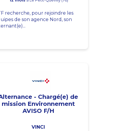
12 mois
à Le Petit-Quevilly (76)
F recherche, pour rejoindre les
uipes de son agence Nord, son
ternant(e)...
Alternance - Chargé(e) de
mission Environnement
AVISO F/H
VINCI