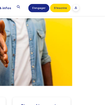
& infos
S'inscrire
S’engager