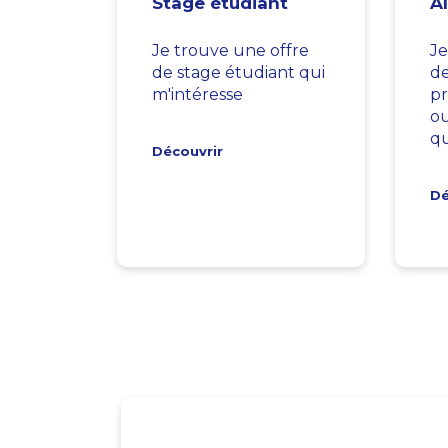
Stage étudiant
A
Je trouve une offre
Je
de stage étudiant qui
d
m'intéresse
pr
ou
qu
Découvrir
Dé