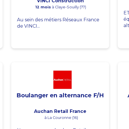
VINCI Construction
12 mois
à Claye-Souilly (77)
ET
éq
Au sein des métiers Réseaux France
al
de VINCI...
Boulanger en alternance F/H
Auchan Retail France
à La Couronne (16)