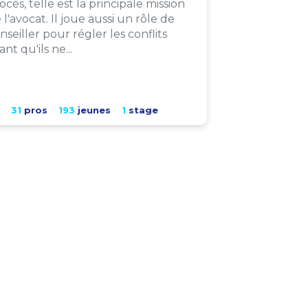
ocès, telle est la principale mission
 l'avocat. Il joue aussi un rôle de
nseiller pour régler les conflits
ant qu'ils ne...
31
pros
193
jeunes
1
stage