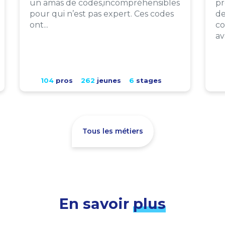
un amas de codes,incompréhensibles
pr
pour qui n’est pas expert. Ces codes
de
ont...
co
av
104
pros
262
jeunes
6
stages
Tous les métiers
En savoir
plus