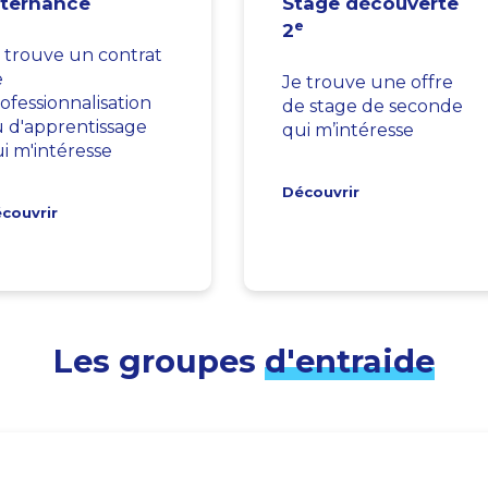
lternance
Stage découverte
e
2
 trouve un contrat
e
Je trouve une offre
ofessionnalisation
de stage de seconde
 d'apprentissage
qui m’intéresse
i m'intéresse
Découvrir
couvrir
Les groupes
d'entraide