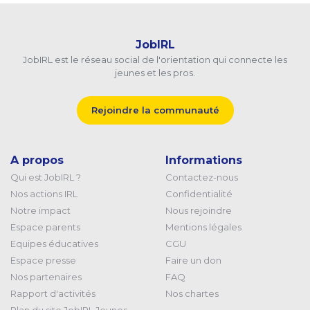
JobIRL
JobIRL est le réseau social de l'orientation qui connecte les
jeunes et les pros.
Rejoindre la communauté
A propos
Informations
Qui est JobIRL ?
Contactez-nous
Nos actions IRL
Confidentialité
Notre impact
Nous rejoindre
Espace parents
Mentions légales
Equipes éducatives
CGU
Espace presse
Faire un don
Nos partenaires
FAQ
Rapport d'activités
Nos chartes
Plan du site JobIRL Jeunes