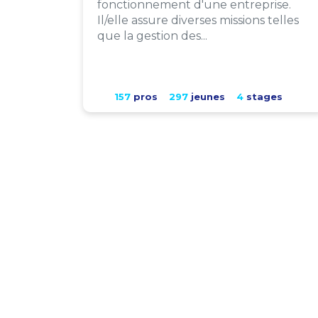
fonctionnement d'une entreprise.
Il/elle assure diverses missions telles
que la gestion des...
157
pros
297
jeunes
4
stages