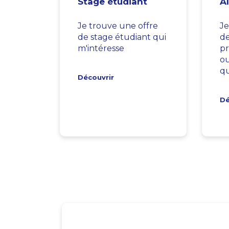
Stage étudiant
A
Je trouve une offre
Je
de stage étudiant qui
d
m'intéresse
pr
ou
qu
Découvrir
Dé