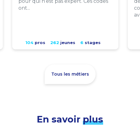
pour qui n’est pas expert. Ces codes
de
ont...
co
av
104
pros
262
jeunes
6
stages
Tous les métiers
En savoir
plus