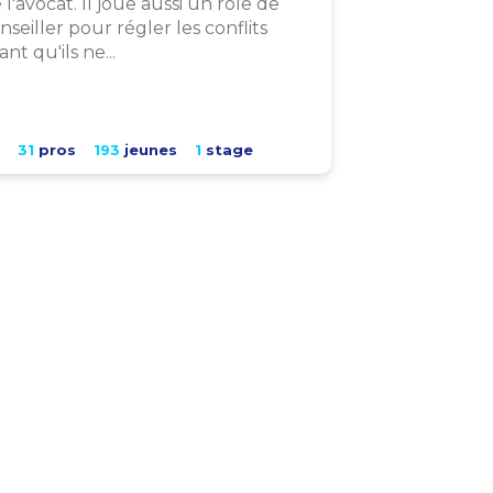
 l'avocat. Il joue aussi un rôle de
nseiller pour régler les conflits
ant qu'ils ne...
31
pros
193
jeunes
1
stage