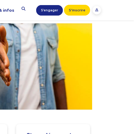
& infos
S'inscrire
S’engager