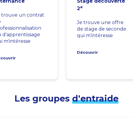
lternance
Stage découverte
e
2
 trouve un contrat
e
Je trouve une offre
ofessionnalisation
de stage de seconde
 d'apprentissage
qui m’intéresse
i m'intéresse
Découvrir
couvrir
Les groupes
d'entraide