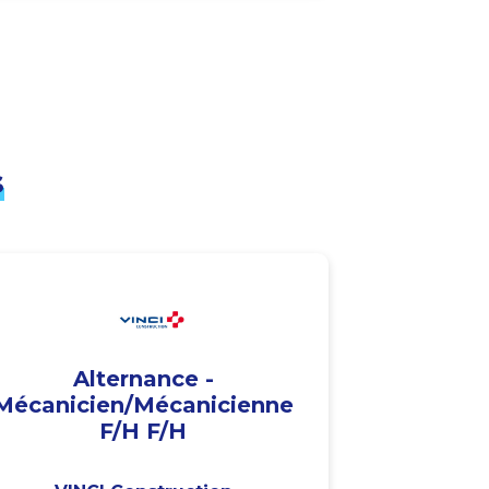
s
Alternance -
Mécanicien/Mécanicienne
F/H F/H