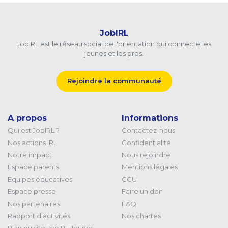
JobIRL
JobIRL est le réseau social de l'orientation qui connecte les
jeunes et les pros.
Rejoindre la communauté
A propos
Informations
Qui est JobIRL ?
Contactez-nous
Nos actions IRL
Confidentialité
Notre impact
Nous rejoindre
Espace parents
Mentions légales
Equipes éducatives
CGU
Espace presse
Faire un don
Nos partenaires
FAQ
Rapport d'activités
Nos chartes
Plan du site JobIRL Jeunes