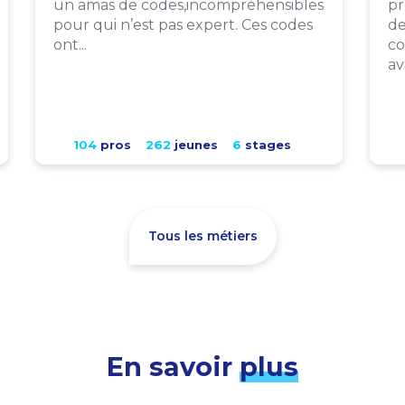
un amas de codes,incompréhensibles
pr
pour qui n’est pas expert. Ces codes
de
ont...
co
av
104
pros
262
jeunes
6
stages
Tous les métiers
En savoir
plus