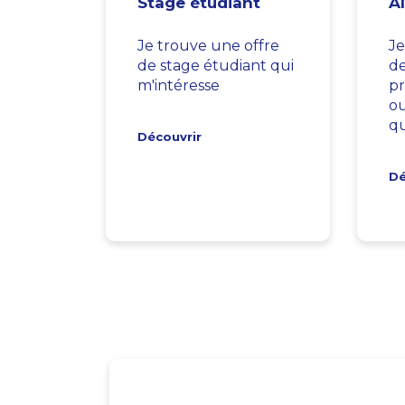
Stage étudiant
A
Je trouve une offre
Je
de stage étudiant qui
d
m'intéresse
pr
ou
qu
Découvrir
Dé