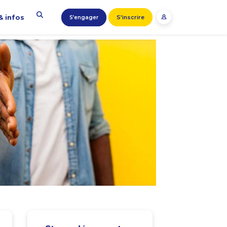
& infos
S'inscrire
S’engager