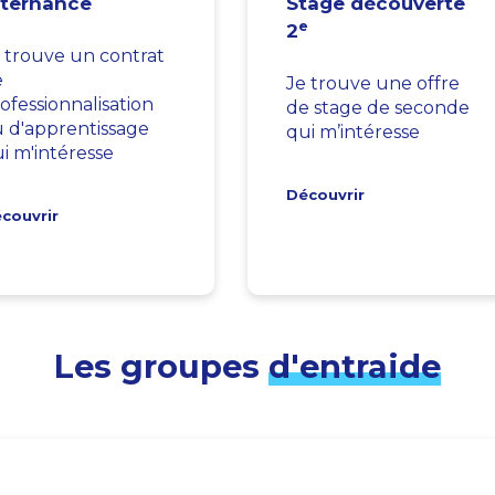
lternance
Stage découverte
e
2
 trouve un contrat
e
Je trouve une offre
ofessionnalisation
de stage de seconde
 d'apprentissage
qui m’intéresse
i m'intéresse
Découvrir
couvrir
Les groupes
d'entraide