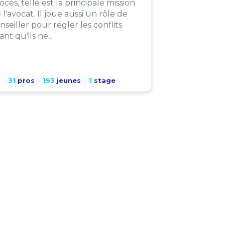
ocès, telle est la principale mission
 l'avocat. Il joue aussi un rôle de
nseiller pour régler les conflits
ant qu'ils ne...
31
pros
193
jeunes
1
stage