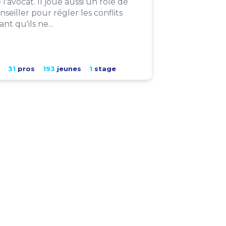
 l'avocat. Il joue aussi un rôle de
nseiller pour régler les conflits
ant qu'ils ne...
31
pros
193
jeunes
1
stage