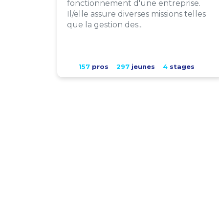
fonctionnement d'une entreprise.
Il/elle assure diverses missions telles
que la gestion des...
157
pros
297
jeunes
4
stages