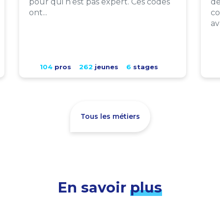
pour qui n’est pas expert. Ces codes
de
ont...
co
av
104
pros
262
jeunes
6
stages
Tous les métiers
En savoir
plus