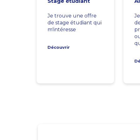
Stage étudiant
A
Je trouve une offre
Je
de stage étudiant qui
d
m'intéresse
pr
ou
qu
Découvrir
Dé