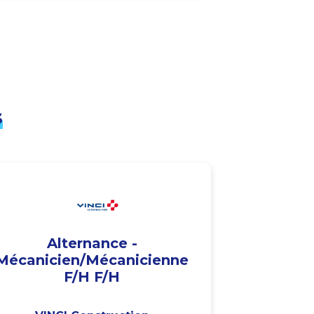
s
Alternance -
Mécanicien/Mécanicienne
F/H F/H