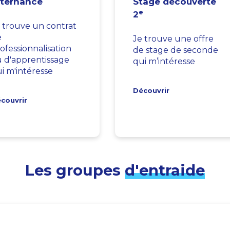
lternance
Stage découverte
e
2
 trouve un contrat
e
Je trouve une offre
ofessionnalisation
de stage de seconde
 d'apprentissage
qui m’intéresse
i m'intéresse
Découvrir
couvrir
Les groupes
d'entraide