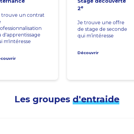
lternance
Stage découverte
e
2
 trouve un contrat
e
Je trouve une offre
ofessionnalisation
de stage de seconde
 d'apprentissage
qui m’intéresse
i m'intéresse
Découvrir
couvrir
Les groupes
d'entraide