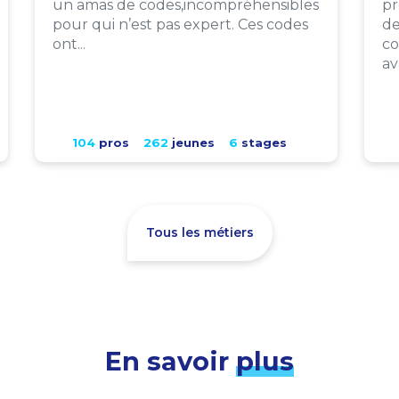
un amas de codes,incompréhensibles
pr
pour qui n’est pas expert. Ces codes
de
ont...
co
av
104
pros
262
jeunes
6
stages
Tous les métiers
En savoir
plus