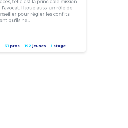
ocès, telle est la principale mission
 l'avocat. Il joue aussi un rôle de
nseiller pour régler les conflits
ant qu'ils ne...
31
pros
192
jeunes
1
stage