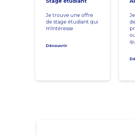
Stage étudiant
A
Je trouve une offre
Je
de stage étudiant qui
d
m'intéresse
pr
ou
qu
Découvrir
Dé