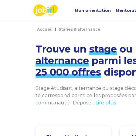
Panneau de gestion des cookies
Mon orientation
Mentora
Accueil
Stages & alternance
Trouve un
stage
ou 
alternance
parmi le
25 000 offres
dispon
Stage étudiant, alternance ou stage décou
te correspond parmi celles proposées par 
communauté ! Dépose...
Lire plus