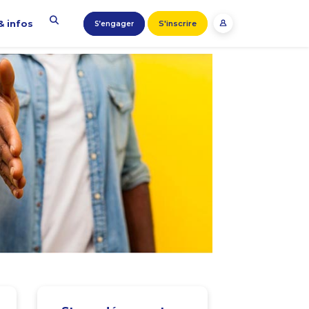
& infos
S'inscrire
S’engager